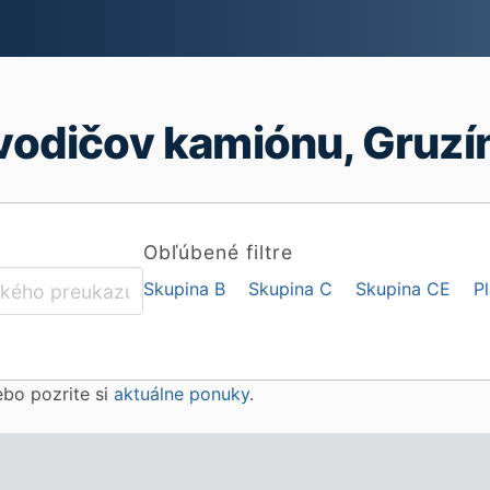
vodičov kamiónu, Gruzí
Obľúbené filtre
Skupina B
Skupina C
Skupina CE
P
lebo pozrite si
aktuálne ponuky
.