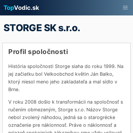
Top
Vodic.sk
STORGE SK s.r.o.
Profil spoločnosti
História spoločnosti Storge siaha do roku 1999. Na
jej začiatku bol Velkoobchod květin Ján Balko,
ktorý niesol meno jeho zakladateľa a mal sídlo v
Brne.
V roku 2008 došlo k transformácii na spoločnosť s
ručením obmezeným, Storge s.r.o. Názov Storge
nebol zvolený náhodou, jedná sa o starogrécke
označenie pre náklonnosť. Práve o náklonnosť a
priazeň spokojných zákazníkov sme vždy usilovali.