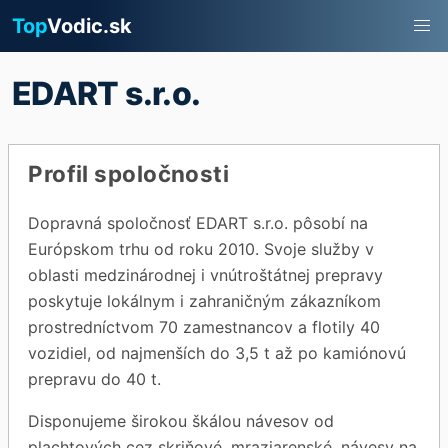
Top
Vodic.sk
EDART s.r.o.
Profil spoločnosti
Dopravná spoločnosť EDART s.r.o. pôsobí na
Európskom trhu od roku 2010. Svoje služby v
oblasti medzinárodnej i vnútroštátnej prepravy
poskytuje lokálnym i zahraničným zákazníkom
prostredníctvom 70 zamestnancov a flotily 40
vozidiel, od najmenších do 3,5 t až po kamiónovú
prepravu do 40 t.
Disponujeme širokou škálou návesov od
plachtových cez skriňové, mraziarenské, návesy na