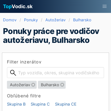
Top
Vodic.sk
Domov
Ponuky
Autožeriav
Bulharsko
Ponuky práce pre vodičov
autožeriavu, Bulharsko
Filter inzerátov
Autožeriav
Bulharsko
Obľúbené filtre
Skupina B
Skupina C
Skupina CE