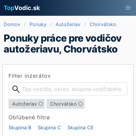
Top
Vodic.sk
Domov
Ponuky
Autožeriav
Chorvátsko
Ponuky práce pre vodičov
autožeriavu, Chorvátsko
Filter inzerátov
Autožeriav
Chorvátsko
Obľúbené filtre
Skupina B
Skupina C
Skupina CE