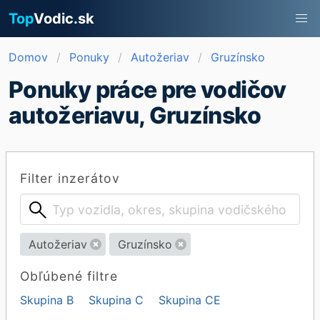
Top
Vodic.sk
Domov
Ponuky
Autožeriav
Gruzínsko
Ponuky práce pre vodičov
autožeriavu, Gruzínsko
Filter inzerátov
Autožeriav
Gruzínsko
Obľúbené filtre
Skupina B
Skupina C
Skupina CE