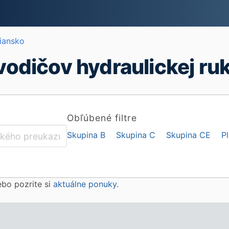
liansko
odičov hydraulickej ruk
Obľúbené filtre
Skupina B
Skupina C
Skupina CE
P
lebo pozrite si
aktuálne ponuky
.