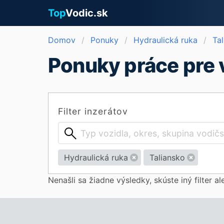
Top
Vodic.sk
Domov
Ponuky
Hydraulická ruka
Ta
Ponuky práce pre v
Filter inzerátov
Hydraulická ruka
Taliansko
Nenašli sa žiadne výsledky, skúste iný filter a