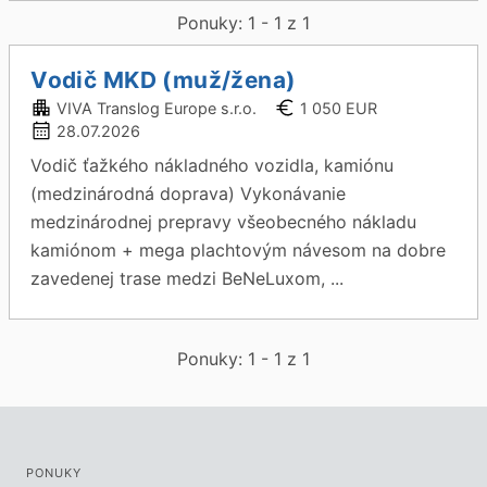
Ponuky: 1 - 1 z 1
Vodič MKD (muž/žena)
VIVA Translog Europe s.r.o.
1 050 EUR
28.07.2026
Vodič ťažkého nákladného vozidla, kamiónu
(medzinárodná doprava) Vykonávanie
medzinárodnej prepravy všeobecného nákladu
kamiónom + mega plachtovým návesom na dobre
zavedenej trase medzi BeNeLuxom, ...
Ponuky: 1 - 1 z 1
PONUKY