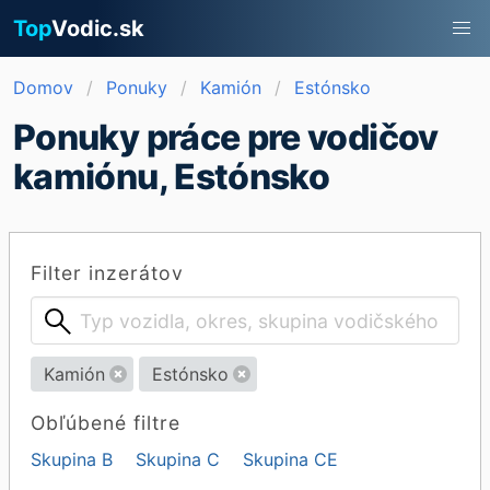
Top
Vodic.sk
Domov
Ponuky
Kamión
Estónsko
Ponuky práce pre vodičov
kamiónu, Estónsko
Filter inzerátov
Kamión
Estónsko
Obľúbené filtre
Skupina B
Skupina C
Skupina CE