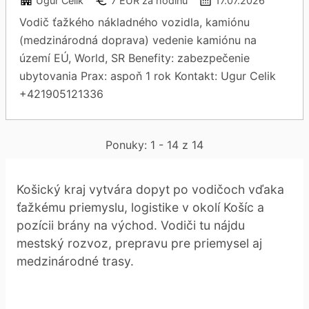
Ugur Celik
7 EUR za hodinu
17.07.2026
Vodič ťažkého nákladného vozidla, kamiónu
(medzinárodná doprava) vedenie kamiónu na
území EÚ, World, SR Benefity: zabezpečenie
ubytovania Prax: aspoň 1 rok Kontakt: Ugur Celik
+421905121336
Ponuky: 1 - 14 z 14
Košický kraj vytvára dopyt po vodičoch vďaka
ťažkému priemyslu, logistike v okolí Košíc a
pozícii brány na východ. Vodiči tu nájdu
mestský rozvoz, prepravu pre priemysel aj
medzinárodné trasy.