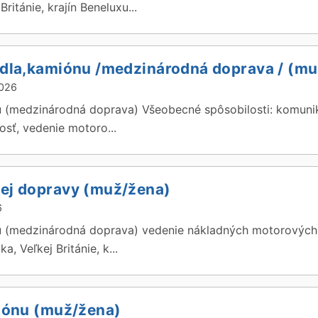
itánie, krajín Beneluxu...
idla,kamiónu /medzinárodná doprava / (m
2026
 (medzinárodná doprava) Všeobecné spôsobilosti: komuniká
sť, vedenie motoro...
ej dopravy (muž/žena)
6
u (medzinárodná doprava) vedenie nákladných motorových 
 Veľkej Británie, k...
iónu (muž/žena)