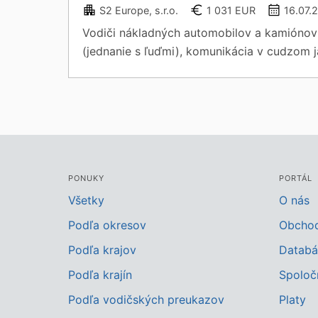
S2 Europe, s.r.o.
1 031 EUR
16.07.
Vodiči nákladných automobilov a kamiónov 
(jednanie s ľuďmi), komunikácia v cudzom ja
PONUKY
PORTÁL
Všetky
O nás
Podľa okresov
Obcho
Podľa krajov
Databá
Podľa krajín
Spoloč
Podľa vodičských preukazov
Platy