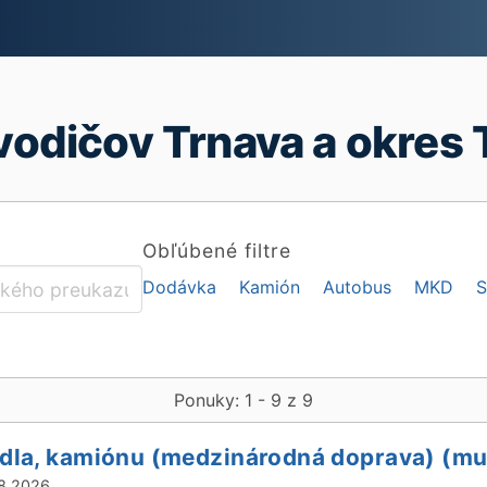
vodičov Trnava a okres 
Obľúbené filtre
Dodávka
Kamión
Autobus
MKD
S
Ponuky: 1 - 9 z 9
idla, kamiónu (medzinárodná doprava) (m
8.2026