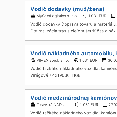
Vodič dodávky (muž/žena)
MyCarsLogistics s. r. o.
1 031 EUR
Vodič dodávky Doprava tovaru a materiálu. 
Optimalizácia trás s cieľom šetriť čas a nákl
Vodič nákladného automobilu,
VIMEX sped. s.r.o.
1 031 EUR
30.0
Vodič ťažkého nákladného vozidla, kamiónu
Virágová +421903011168
Vodič medzinárodnej kamiónov
Trnavská NAD, a.s.
1 031 EUR
27.0
Vodič ťažkého nákladného vozidla, kamión