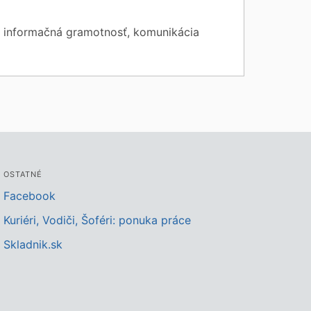
, informačná gramotnosť, komunikácia
OSTATNÉ
Facebook
Kuriéri, Vodiči, Šoféri: ponuka práce
Skladnik.sk