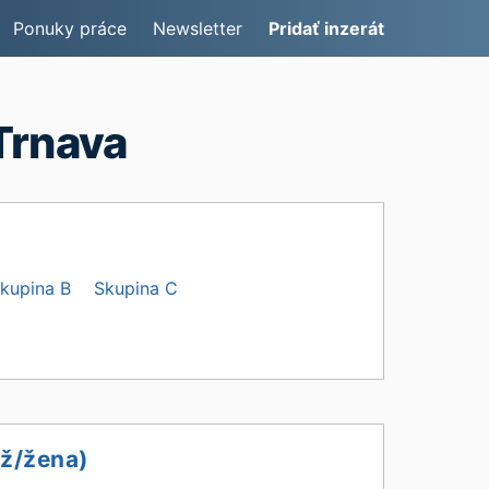
Ponuky práce
Newsletter
Pridať inzerát
Trnava
kupina B
Skupina C
už/žena)