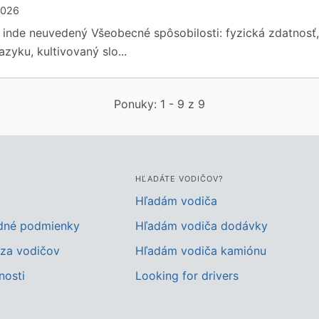
2026
inde neuvedený Všeobecné spôsobilosti: fyzická zdatnosť
zyku, kultivovaný slo...
Ponuky: 1 - 9 z 9
HĽADÁTE VODIČOV?
Hľadám vodiča
dné podmienky
Hľadám vodiča dodávky
za vodičov
Hľadám vodiča kamiónu
nosti
Looking for drivers