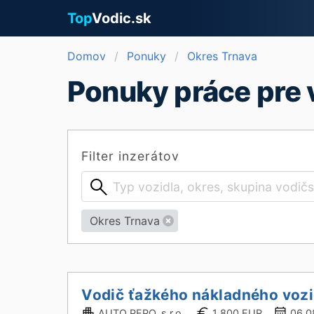
Top
Vodic.sk
Domov
Ponuky
Okres Trnava
Ponuky práce pre 
Filter inzerátov
Okres Trnava
Vodič ťažkého nákladného voz
AUTO PEPO, s.r.o.
1 800 EUR
06.0