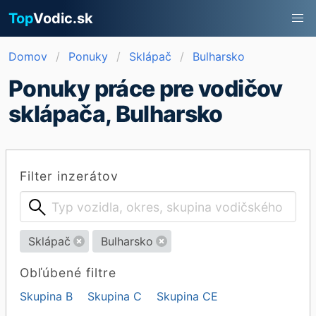
Top
Vodic.sk
Domov
Ponuky
Sklápač
Bulharsko
Ponuky práce pre vodičov
sklápača, Bulharsko
Filter inzerátov
Sklápač
Bulharsko
Obľúbené filtre
Skupina B
Skupina C
Skupina CE