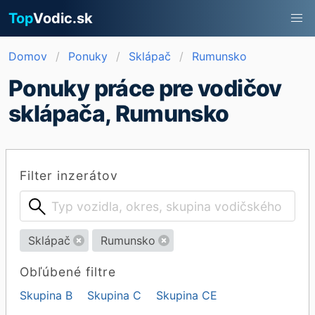
Top
Vodic.sk
Domov
Ponuky
Sklápač
Rumunsko
Ponuky práce pre vodičov
sklápača, Rumunsko
Filter inzerátov
Sklápač
Rumunsko
Obľúbené filtre
Skupina B
Skupina C
Skupina CE