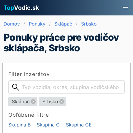
Top
Vodic.sk
Domov
Ponuky
Sklápač
Srbsko
Ponuky práce pre vodičov
sklápača, Srbsko
Filter inzerátov
Sklápač
Srbsko
Obľúbené filtre
Skupina B
Skupina C
Skupina CE