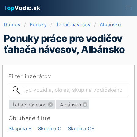
Top
Vodic.sk
Domov
Ponuky
Ťahač návesov
Albánsko
Ponuky práce pre vodičov
ťahača návesov, Albánsko
Filter inzerátov
Ťahač návesov
Albánsko
Obľúbené filtre
Skupina B
Skupina C
Skupina CE