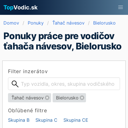
Top
Vodic.sk
Domov
Ponuky
Ťahač návesov
Bielorusko
Ponuky práce pre vodičov
ťahača návesov, Bielorusko
Filter inzerátov
Ťahač návesov
Bielorusko
Obľúbené filtre
Skupina B
Skupina C
Skupina CE