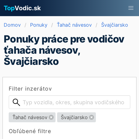
Top
Vodic.sk
Domov
Ponuky
Ťahač návesov
Švajčiarsko
Ponuky práce pre vodičov
ťahača návesov,
Švajčiarsko
Filter inzerátov
Ťahač návesov
Švajčiarsko
Obľúbené filtre