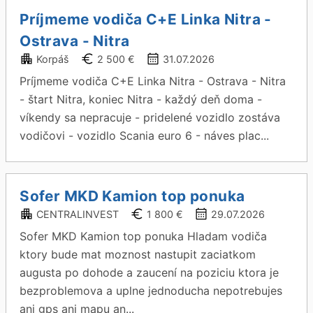
Príjmeme vodiča C+E Linka Nitra -
Ostrava - Nitra
Korpáš
2 500 €
31.07.2026
Príjmeme vodiča C+E Linka Nitra - Ostrava - Nitra
- štart Nitra, koniec Nitra - každý deň doma -
víkendy sa nepracuje - pridelené vozidlo zostáva
vodičovi - vozidlo Scania euro 6 - náves plac...
Sofer MKD Kamion top ponuka
CENTRALINVEST
1 800 €
29.07.2026
Sofer MKD Kamion top ponuka Hladam vodiča
ktory bude mat moznost nastupit zaciatkom
augusta po dohode a zaucení na poziciu ktora je
bezproblemova a uplne jednoducha nepotrebujes
ani gps ani mapu an...