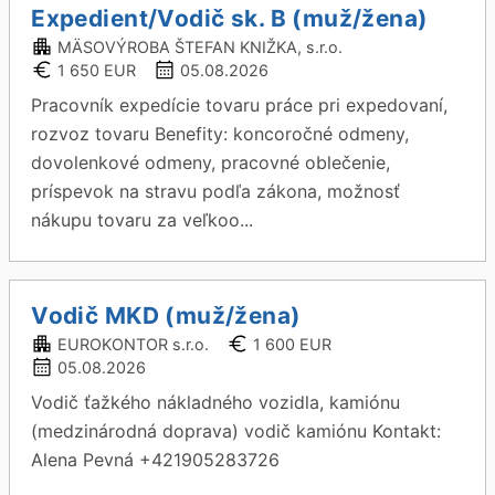
Expedient/Vodič sk. B (muž/žena)
MÄSOVÝROBA ŠTEFAN KNIŽKA, s.r.o.
1 650 EUR
05.08.2026
Pracovník expedície tovaru práce pri expedovaní,
rozvoz tovaru Benefity: koncoročné odmeny,
dovolenkové odmeny, pracovné oblečenie,
príspevok na stravu podľa zákona, možnosť
nákupu tovaru za veľkoo...
Vodič MKD (muž/žena)
EUROKONTOR s.r.o.
1 600 EUR
05.08.2026
Vodič ťažkého nákladného vozidla, kamiónu
(medzinárodná doprava) vodič kamiónu Kontakt:
Alena Pevná +421905283726