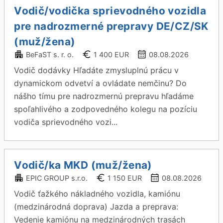
Vodič/vodička sprievodného vozidla
pre nadrozmerné prepravy DE/CZ/SK
(muž/žena)
BeFaST s. r. o.
1 400 EUR
08.08.2026
Vodič dodávky Hľadáte zmysluplnú prácu v
dynamickom odvetví a ovládate nemčinu? Do
nášho tímu pre nadrozmernú prepravu hľadáme
spoľahlivého a zodpovedného kolegu na pozíciu
vodiča sprievodného vozi...
Vodič/ka MKD (muž/žena)
EPIC GROUP s.r.o.
1 150 EUR
08.08.2026
Vodič ťažkého nákladného vozidla, kamiónu
(medzinárodná doprava) Jazda a preprava:
Vedenie kamiónu na medzinárodných trasách