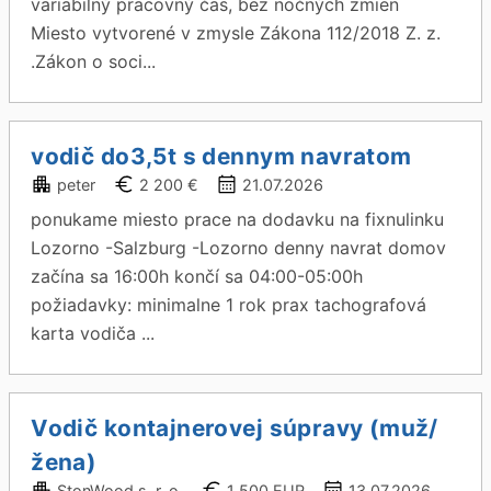
variabilný pracovný čas, bez nočných zmien
Miesto vytvorené v zmysle Zákona 112/2018 Z. z.
.Zákon o soci...
vodič do3,5t s dennym navratom
peter
2 200 €
21.07.2026
ponukame miesto prace na dodavku na fixnulinku
Lozorno -Salzburg -Lozorno denny navrat domov
začína sa 16:00h končí sa 04:00-05:00h
požiadavky: minimalne 1 rok prax tachografová
karta vodiča ...
Vodič kontajnerovej súpravy (muž/
žena)
StonWood s. r. o.
1 500 EUR
13.07.2026