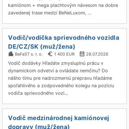
kamiónom + mega plachtovým návesom na dobre
zavedenej trase medzi BeNeLuxom, ...
Vodič/vodička sprievodného vozidla
DE/CZ/SK (muž/žena)
BeFaST s. r. o.
1 400 EUR
28.07.2026
Vodič dodávky Hľadáte zmysluplnú prácu v
dynamickom odvetví a ovládate nemčinu? Do
nášho tímu pre nadrozmernú prepravu hľadáme
spoľahlivého a zodpovedného kolegu na pozíciu
vodiča sprievodného vozi...
Vodič medzinárodnej kamiónovej
dopravy (muž/žena)