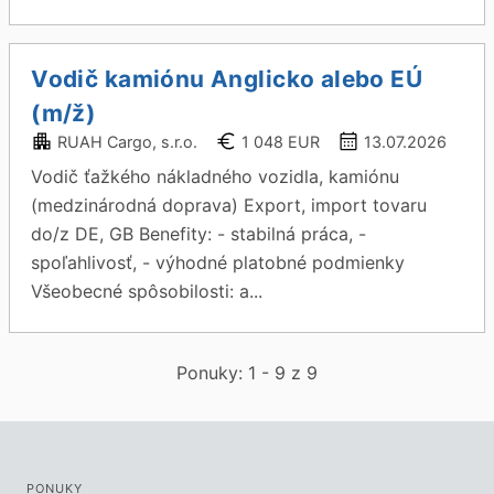
Vodič kamiónu Anglicko alebo EÚ
(m/ž)
RUAH Cargo, s.r.o.
1 048 EUR
13.07.2026
Vodič ťažkého nákladného vozidla, kamiónu
(medzinárodná doprava) Export, import tovaru
do/z DE, GB Benefity: - stabilná práca, -
spoľahlivosť, - výhodné platobné podmienky
Všeobecné spôsobilosti: a...
Ponuky: 1 - 9 z 9
PONUKY