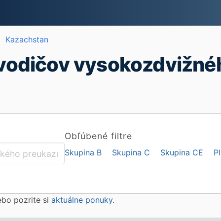
Kazachstan
vodičov vysokozdvižnéh
Obľúbené filtre
Skupina B
Skupina C
Skupina CE
P
lebo pozrite si
aktuálne ponuky
.