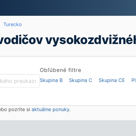
Turecko
vodičov vysokozdvižnéh
Obľúbené filtre
Skupina B
Skupina C
Skupina CE
P
lebo pozrite si
aktuálne ponuky
.