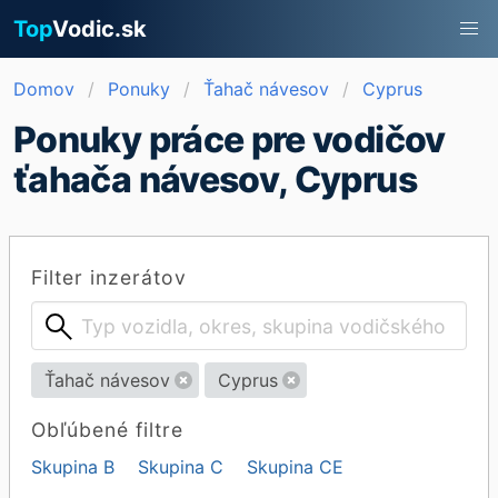
Top
Vodic.sk
Domov
Ponuky
Ťahač návesov
Cyprus
Ponuky práce pre vodičov
ťahača návesov, Cyprus
Filter inzerátov
Ťahač návesov
Cyprus
Obľúbené filtre
Skupina B
Skupina C
Skupina CE